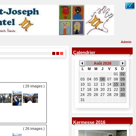
Admin
Calendrier
( 26 images )
Kermesse 2016
( 26 images )