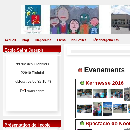
Accueil
Blog
Diaporama
Liens
Nouvelles
Téléchargements
Ecole Saint Joseph
99 rue des Granitiers
Evenements
22940 Plaintel
Tel/Fax : 02 96 32 15 78
Kermesse 2016
Nous écrire
Spectacle de Noë
Présentation de l'école