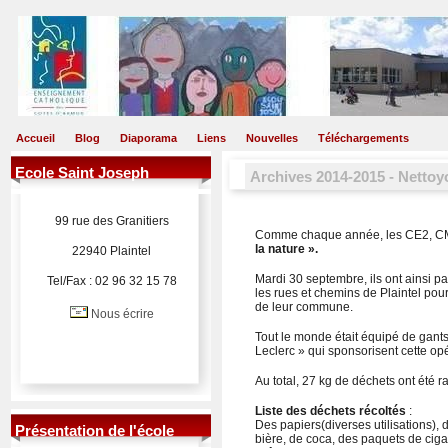
Accueil
Blog
Diaporama
Liens
Nouvelles
Téléchargements
Ecole Saint Joseph
Archives 2014-2015 - Nettoy
99 rue des Granitiers
Comme chaque année, les CE2, CM1
la nature ».
22940 Plaintel
Mardi 30 septembre, ils ont ainsi pa
Tel/Fax : 02 96 32 15 78
les rues et chemins de Plaintel pour
de leur commune.
Nous écrire
Tout le monde était équipé de gants,
Leclerc » qui sponsorisent cette opé
Au total, 27 kg de déchets ont été 
Liste des déchets récoltés
:
Des papiers(diverses utilisations),
Présentation de l'école
bière, de coca, des paquets de cigar