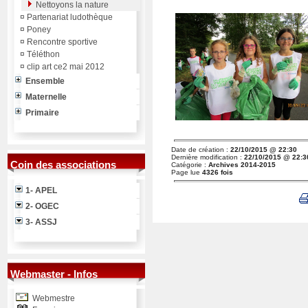
Nettoyons la nature
¤
Partenariat ludothèque
¤
Poney
¤
Rencontre sportive
¤
Téléthon
¤
clip art ce2 mai 2012
Ensemble
Maternelle
Primaire
Date de création :
22/10/2015 @ 22:30
Dernière modification :
22/10/2015 @ 22:3
Coin des associations
Catégorie :
Archives 2014-2015
Page lue
4326 fois
1- APEL
2- OGEC
3- ASSJ
Webmaster - Infos
Webmestre