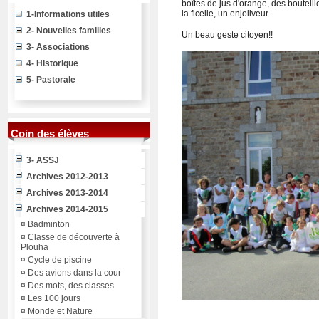
boîtes de jus d'orange, des bouteill
la ficelle, un enjoliveur.
1-Informations utiles
2- Nouvelles familles
Un beau geste citoyen!!
3- Associations
4- Historique
5- Pastorale
Coin des élèves
3- ASSJ
Archives 2012-2013
Archives 2013-2014
Archives 2014-2015
¤
Badminton
¤
Classe de découverte à
Plouha
¤
Cycle de piscine
¤
Des avions dans la cour
¤
Des mots, des classes
¤
Les 100 jours
¤
Monde et Nature