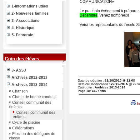
COMMUNICATION»
1-Informations utiles
Le prochain évènement à préparer 
2- Nouvelles familles
Décembre
. Venez nombreux!
3- Associations
Voici les représentants de l'école S
4- Historique
5- Pastorale
Coin des élèves
3- ASSJ
Archives 2012-2013
Date de création :
22/10/2015 @ 22:08
Dernière modification :
22/10/2015 @ 22:0
Archives 2013-2014
Catégorie :
Archives 2013-2014
¤
Chanson
Page lue
4407 fois
¤
Charte de bonne conduite
¤
Conseil communal des
Im
enfants
Conseil communal des
enfants
¤
Cycle de piscine
¤
Célébrations
¤
Election des délégués de
classe