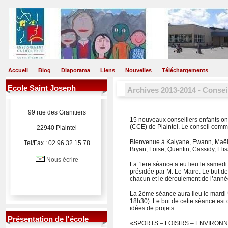
Accueil
Blog
Diaporama
Liens
Nouvelles
Téléchargements
Ecole Saint Joseph
Archives 2013-2014 - Conse
99 rue des Granitiers
15 nouveaux conseillers enfants on
(CCE) de Plaintel. Le conseil comm
22940 Plaintel
Bienvenue à Kalyane, Ewann, Maël A
Tel/Fax : 02 96 32 15 78
Bryan, Loise, Quentin, Cassidy, Eli
Nous écrire
La 1ere séance a eu lieu le samedi 
présidée par M. Le Maire. Le but de 
chacun et le déroulement de l’anné
La 2ème séance aura lieu le mardi 
18h30). Le but de cette séance est 
idées de projets.
Présentation de l'école
«SPORTS – LOISIRS – ENVIRONN