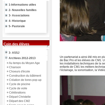
1-Informations utiles
2- Nouvelles familles
3- Associations
4- Historique
5- Pastorale
Coin des élèves
3- ASSJ
Un partenariat a ainsi été mis en pl
Archives 2012-2013
de Bac Pro et les élèves de CM1. Un
¤
Au temps du Moyen Age
les installations techniques de la s
enfants de CM1 les métiers techniq
¤
Chanson
l’éclairage, la sonorisation, la Vid
¤
Choeurs d'école
¤
Construction du bâtiment
¤
Création de livres pop-up
¤
Cycle de piscine
¤
Cycle de voile
¤
Célébrations
¤
Départ Christelle
¤
Départ des CM2