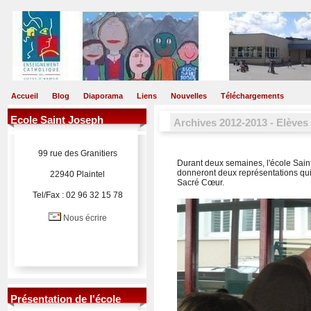
Accueil
Blog
Diaporama
Liens
Nouvelles
Téléchargements
Ecole Saint Joseph
Archives 2012-2013 - Elèves
99 rue des Granitiers
Durant deux semaines, l'école Saint
donneront deux représentations qui
22940 Plaintel
Sacré Cœur.
Tel/Fax : 02 96 32 15 78
Nous écrire
Présentation de l'école