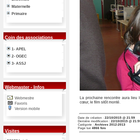
Maternelle
Primaire
Coin des associations
1- APEL
2- OGEC
3- ASSJ
Webmaster - Infos
La prochaine rencontre aura lieu 
Webmestre
cœur, le film sitôt monté.
Favoris
Version mobile
Date de création :
22/10/2015 @ 21:59
Dernière modification :
22/10/2015 @ 21:5
Catégorie :
Archives 2012-2013
Page lue
4866 fois
Visites