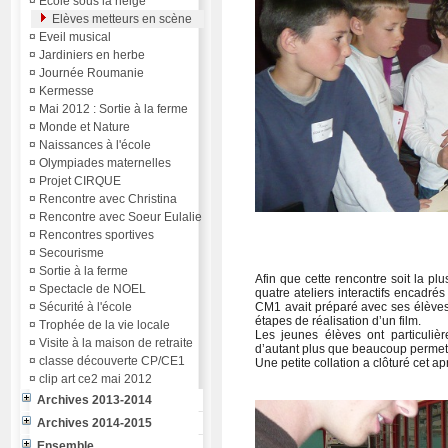
¤
Ecole sous la neige
Elèves metteurs en scène
¤
Eveil musical
¤
Jardiniers en herbe
¤
Journée Roumanie
¤
Kermesse
¤
Mai 2012 : Sortie à la ferme
¤
Monde et Nature
¤
Naissances à l'école
¤
Olympiades maternelles
¤
Projet CIRQUE
¤
Rencontre avec Christina
¤
Rencontre avec Soeur Eulalie
¤
Rencontres sportives
¤
Secourisme
¤
Sortie à la ferme
Afin que cette rencontre soit la p
¤
Spectacle de NOEL
quatre ateliers interactifs encad
¤
Sécurité à l'école
CM1 avait préparé avec ses élèves 
étapes de réalisation d’un film.
¤
Trophée de la vie locale
Les jeunes élèves ont particulièr
¤
Visite à la maison de retraite
d’autant plus que beaucoup permetta
¤
classe découverte CP/CE1
Une petite collation a clôturé cet ap
¤
clip art ce2 mai 2012
Archives 2013-2014
Archives 2014-2015
Ensemble