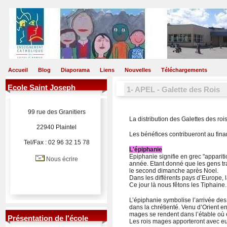
Accueil
Blog
Diaporama
Liens
Nouvelles
Téléchargements
Ecole Saint Joseph
1- APEL - Galette des Rois
99 rue des Granitiers
La distribution des Galettes des roi
22940 Plaintel
Les bénéfices contribueront au fin
Tel/Fax : 02 96 32 15 78
L'épiphanie
Epiphanie signifie en grec "appariti
Nous écrire
année. Etant donné que les gens trav
le second dimanche après Noel.
Dans les différents pays d’Europe, 
Ce jour là nous fêtons les Tiphaine.
L’épiphanie symbolise l’arrivée des
dans la chrétienté. Venu d’Orient en 
mages se rendent dans l’étable où e
Présentation de l'école
Les rois mages apporteront avec e