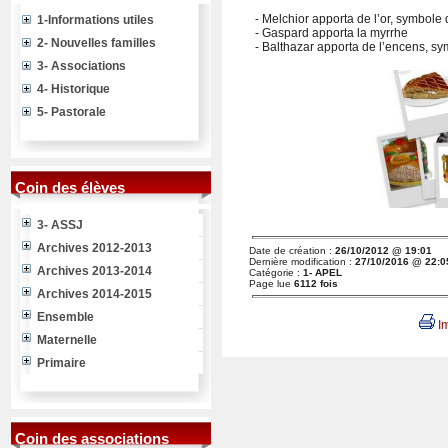
- Melchior apporta de l’or, symbole 
1-Informations utiles
- Gaspard apporta la myrrhe
2- Nouvelles familles
- Balthazar apporta de l’encens, sym
3- Associations
4- Historique
5- Pastorale
Coin des élèves
3- ASSJ
Archives 2012-2013
Date de création :
26/10/2012 @ 19:01
Dernière modification :
27/10/2016 @ 22:0
Archives 2013-2014
Catégorie :
1- APEL
Page lue
6112 fois
Archives 2014-2015
Ensemble
Im
Maternelle
Primaire
Coin des associations