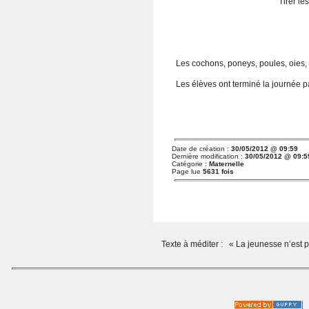
Tirer le
Les cochons, poneys, poules, oies,
Les élèves ont terminé la journée
Date de création :
30/05/2012 @ 09:59
Dernière modification :
30/05/2012 @ 09:5
Catégorie :
Maternelle
Page lue
5631 fois
Texte à méditer :
« La jeunesse n’est 